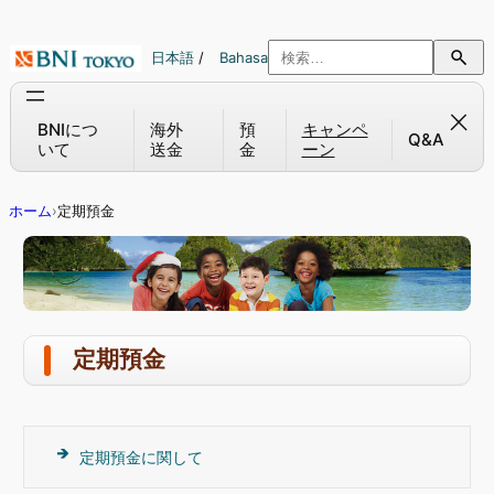
内
容
日本語
/
Bahasa
を
ス
キ
BNIにつ
海外
預
キャンペ
Q&A
いて
送金
金
ーン
ッ
プ
ホーム
›
定期預金
定期預金
定期預金に関して