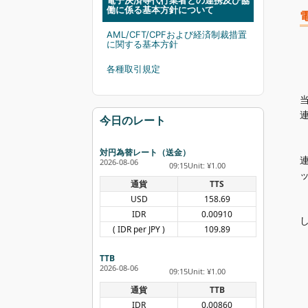
電子決済等代行業者との連携及び協
働に係る基本方針について
AML/CFT/CPFおよび経済制裁措置
に関する基本方針
各種取引規定
今日のレート
対円為替レート（送金）
2026-08-06
09:15
Unit: ¥1.00
通貨
TTS
USD
158.69
IDR
0.00910
( IDR per JPY )
109.89
TTB
2026-08-06
09:15
Unit: ¥1.00
通貨
TTB
IDR
0.00860