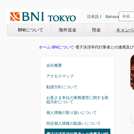
内
容
日本語
/
Bahasa
を
ス
BNIについて
海外送金
預金
キャンペ
キ
ッ
ホーム
›
BNIについて
›
電子決済等代行業者との連携及び
プ
会社概要
アクセスマップ
勧誘方針について
お客さま本位の業務運営に関する取
組方針について
個人情報の取り扱いについて
特定個人情報の取扱いについて