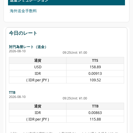
送金シミュレーション
海外送金手数料
今日のレート
対円為替レート（送金）
2026-08-10
09:25
Unit: ¥1.00
通貨
TTS
USD
158.89
IDR
0.00913
( IDR per JPY )
109.52
TTB
2026-08-10
09:25
Unit: ¥1.00
通貨
TTB
IDR
0.00863
( IDR per JPY )
115.88