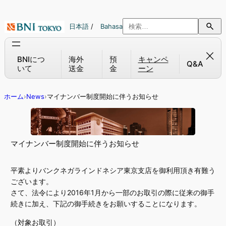
内
容
日本語
/
Bahasa
を
ス
キ
BNIにつ
海外
預
キャンペ
Q&A
いて
送金
金
ーン
ッ
プ
ホーム
›
News
›
マイナンバー制度開始に伴うお知らせ
マイナンバー制度開始に伴うお知らせ
平素よりバンクネガラインドネシア東京支店を御利用頂き有難う
ございます。
さて、法令により2016年1月から一部のお取引の際に従来の御手
続きに加え、下記の御手続きをお願いすることになります。
（対象お取引）