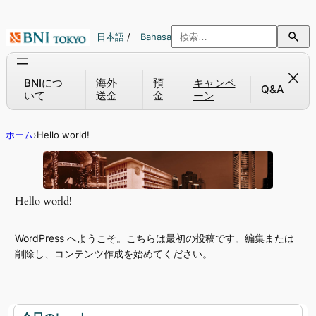
内
容
日本語
/
Bahasa
を
ス
キ
BNIにつ
海外
預
キャンペ
Q&A
いて
送金
金
ーン
ッ
プ
ホーム
›
Hello world!
Hello world!
WordPress へようこそ。こちらは最初の投稿です。編集または
削除し、コンテンツ作成を始めてください。