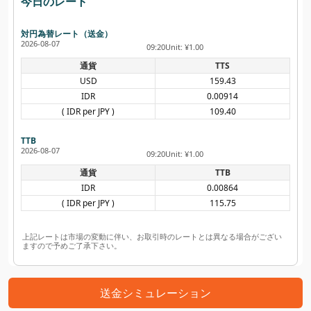
今日のレート
対円為替レート（送金）
2026-08-07
09:20
Unit: ¥1.00
通貨
TTS
USD
159.43
IDR
0.00914
( IDR per JPY )
109.40
TTB
2026-08-07
09:20
Unit: ¥1.00
通貨
TTB
IDR
0.00864
( IDR per JPY )
115.75
上記レートは市場の変動に伴い、お取引時のレートとは異なる場合がござい
ますので予めご了承下さい。
送金シミュレーション