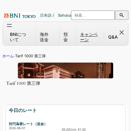
内
容
日本語
/
Bahasa
を
ス
キ
BNIにつ
海外
預
キャンペ
Q&A
いて
送金
金
ーン
ッ
プ
ホーム
›
Tarif 1000 第三弾
Tarif 1000 第三弾
今日のレート
対円為替レート（送金）
2026-08-07
09:20
Unit: ¥1.00