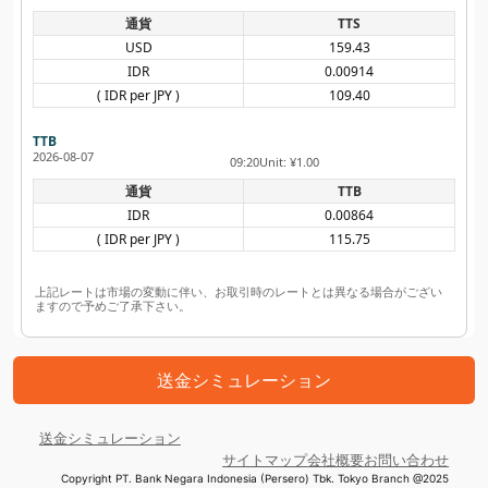
通貨
TTS
USD
159.43
IDR
0.00914
( IDR per JPY )
109.40
TTB
2026-08-07
09:20
Unit: ¥1.00
通貨
TTB
IDR
0.00864
( IDR per JPY )
115.75
上記レートは市場の変動に伴い、お取引時のレートとは異なる場合がござい
ますので予めご了承下さい。
送金シミュレーション
送金シミュレーション
サイトマップ
会社概要
お問い合わせ
Copyright PT. Bank Negara Indonesia (Persero) Tbk. Tokyo Branch @2025